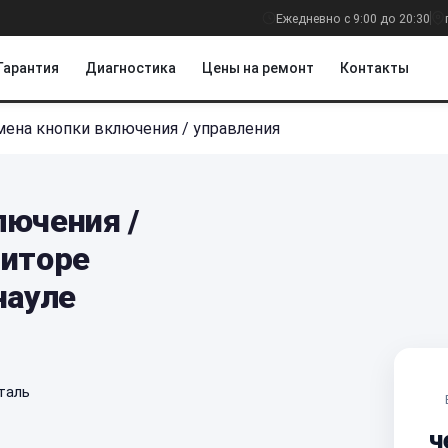
Ежедневно с 9:00 до 20:30
Гарантия
Диагностика
Цены на ремонт
Контакты
мена кнопки включения / управления
лючения /
ниторе
науле
таль
ч