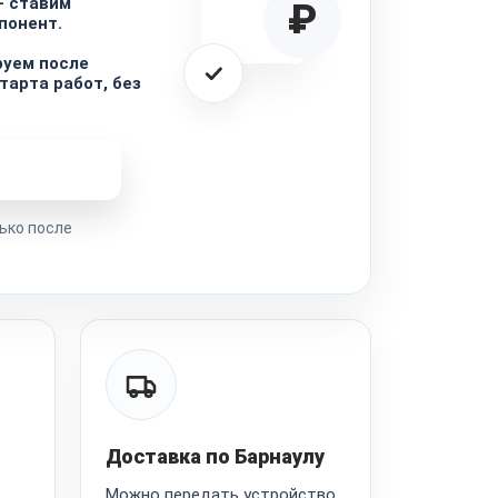
— ставим
₽
понент.
руем после
тарта работ, без
ремонта
ько после
Доставка по Барнаулу
Можно передать устройство