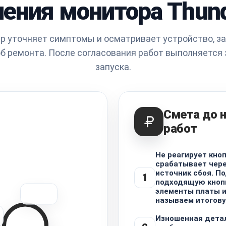
ления монитора Thund
р уточняет симптомы и осматривает устройство, з
б ремонта. После согласования работ выполняется 
запуска.
Смета до 
работ
Не реагирует кноп
срабатывает чере
источник сбоя. П
1
подходящую кнопк
элементы платы и
называем итогову
Изношенная детал