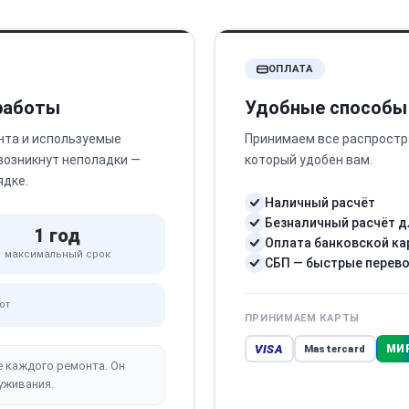
ОПЛАТА
 работы
Удобные способы
нта и используемые
Принимаем все распростр
 возникнут неполадки —
который удобен вам.
ядке.
Наличный расчёт
Безналичный расчёт д
1 год
Оплата банковской ка
максимальный срок
СБП — быстрые перев
от
ПРИНИМАЕМ КАРТЫ
VISA
МИ
Mastercard
е каждого ремонта. Он
уживания.