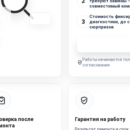
2
требуют замены 
совместимый ком
Стоимость фикси
3
диагностики, до с
сюрпризов
Узнать стоимость 
Работы начинаются тол
согласования.
оверка после
Гарантия на работу
монта
Результат ремонта и срок