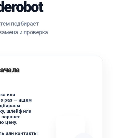
erobot
атем подбирает
замена и проверка
начала
ка или
з раз — ищем
одбираем
у, шлейф или
 заранее
ю цену.
ь или контакты