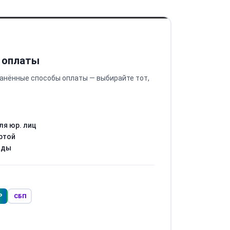
 оплаты
анённые способы оплаты — выбирайте тот,
ля юр. лиц
ртой
оды
Р
СБП