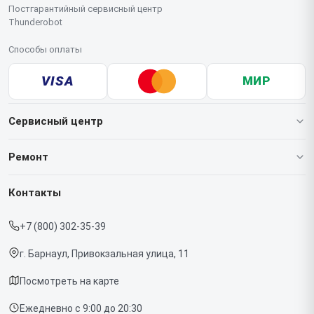
Постгарантийный сервисный центр
Thunderobot
Способы оплаты
VISA
МИР
Сервисный центр
О нашем сервисе
Ремонт
Гарантия
Ноутбуков
Контакты
Прайс-лист
Мониторов
+7 (800) 302-35-39
Срочный ремонт
Компьютеров
г. Барнаул, Привокзальная улица, 11
Доставка и способы оплаты
Посмотреть на карте
Диагностика
Ежедневно с 9:00 до 20:30