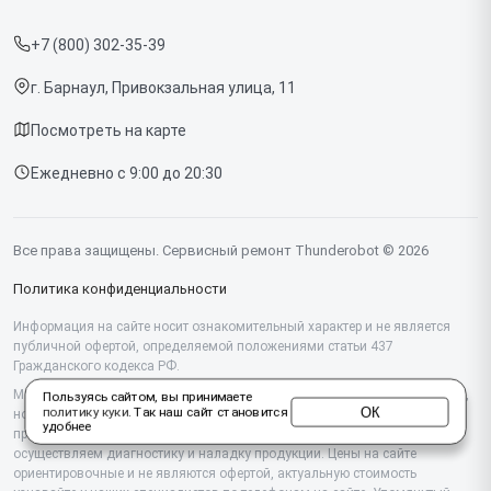
Прайс-лист
Мониторов
+7 (800) 302-35-39
Срочный ремонт
Компьютеров
г. Барнаул, Привокзальная улица, 11
Доставка и способы оплаты
Посмотреть на карте
Диагностика
Ежедневно с 9:00 до 20:30
Контакты
Все права защищены. Сервисный ремонт Thunderobot © 2026
Политика конфиденциальности
Информация на сайте носит ознакомительный характер и не является
публичной офертой, определяемой положениями статьи 437
Гражданского кодекса РФ.
Мы специализируемся на обслуживании и ремонте техники Thunderobot,
Пользуясь сайтом, вы принимаете
ОК
политику куки
. Так наш сайт становится
но не являемся их официальным представителем. Предоставляем
удобнее
профессиональные услуги после истечения гарантии, а также
осуществляем диагностику и наладку продукции. Цены на сайте
ориентировочные и не являются офертой, актуальную стоимость