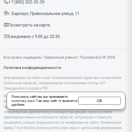
+7 (800) 302-35-39
Срочный ремонт
Компьютеров
г. Барнаул, Привокзальная улица, 11
Доставка и способы оплаты
Посмотреть на карте
Диагностика
Ежедневно с 9:00 до 20:30
Контакты
Все права защищены. Сервисный ремонт Thunderobot © 2026
Политика конфиденциальности
Информация на сайте носит ознакомительный характер и не является
публичной офертой, определяемой положениями статьи 437
Гражданского кодекса РФ.
Мы специализируемся на обслуживании и ремонте техники Thunderobot,
Пользуясь сайтом, вы принимаете
ОК
политику куки
. Так наш сайт становится
но не являемся их официальным представителем. Предоставляем
удобнее
профессиональные услуги после истечения гарантии, а также
осуществляем диагностику и наладку продукции. Цены на сайте
ориентировочные и не являются офертой, актуальную стоимость
узнавайте у наших специалистов по телефонам на сайте. Упомянутый
бренд Thunderobot используется нами лишь с целью информирования.