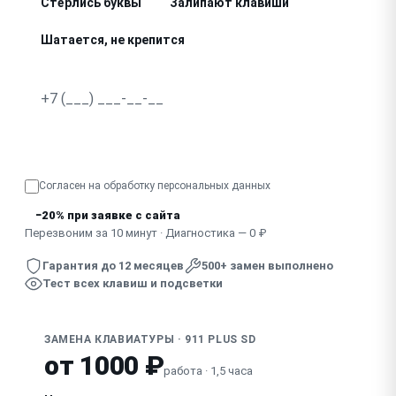
Стёрлись буквы
Залипают клавиши
Шатается, не крепится
Не работает подсветка
Провалились, не нажимаются клавиши
Узнать точную стоимость
Отсутствует, сломан колпачок клавиши
Согласен на обработку
персональных данных
Клавиатура не реагирует полностью
−20% при заявке с сайта
Скрипит, дребезжит при наборе
Перезвоним за 10 минут · Диагностика — 0 ₽
Гарантия до 12 месяцев
500+ замен выполнено
Тест всех клавиш и подсветки
ЗАМЕНА КЛАВИАТУРЫ · 911 PLUS SD
от 1000 ₽
работа · 1,5 часа