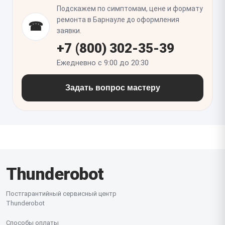
проверить работу при открытии и закрытии
Подскажем по симптомам, цене и формату
крышки: если контакт нестабилен, это сразу
ремонта в Барнауле до оформления
☎
проявится в виде прерываний или шороха.
заявки.
+7 (800) 302-35-39
Ежедневно с 9:00 до 20:30
Задать вопрос мастеру
Thunderobot
Постгарантийный сервисный центр
Thunderobot
Способы оплаты