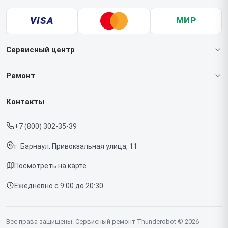
VISA
МИР
Сервисный центр
О нашем сервисе
Ремонт
Гарантия
Ноутбуков
Контакты
Прайс-лист
Мониторов
+7 (800) 302-35-39
Срочный ремонт
Компьютеров
г. Барнаул, Привокзальная улица, 11
Доставка и способы оплаты
Посмотреть на карте
Диагностика
Ежедневно с 9:00 до 20:30
Контакты
Все права защищены. Сервисный ремонт Thunderobot © 2026