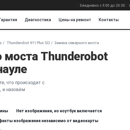
Ежедневно с 9:00 до 20:30
Гарантия
Диагностика
Цены на ремонт
Контакты
в
Thunderobot 911 Plus SD
Замена северного моста
 моста Thunderobot
науле
е, что происходит с
, и назовём
чины
Нет изображения, но ноутбук включается
факты изображения независимо от видеокарты