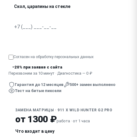
Скол, царапины на стекле
Не реагирует сенсорный экран
Разводы, засветка по краям
Узнать точную стоимость
Показывает половину экрана, артефакты
Согласен на обработку
персональных данных
Погас после удара, падения
−20% при заявке с сайта
Перезвоним за 10 минут · Диагностика — 0 ₽
Гарантия до 12 месяцев
500+ замен выполнено
Тест на битые пиксели
ЗАМЕНА МАТРИЦЫ · 911 X WILD HUNTER G2 PRO
от 1300 ₽
работа · от 1 часа
Что входит в цену