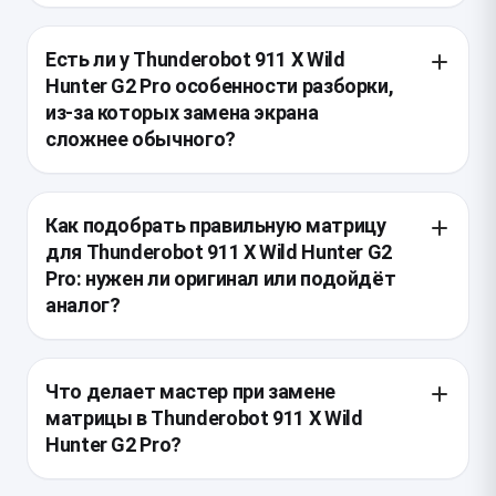
Есть ли у Thunderobot 911 X Wild
Hunter G2 Pro особенности разборки,
из-за которых замена экрана
сложнее обычного?
У этой модели тонкая крышка и плотная посадка
рамки, поэтому важно аккуратно снимать
Как подобрать правильную матрицу
декоративную окантовку, не повредив защёлки и
для Thunderobot 911 X Wild Hunter G2
не перегнув шлейф. Также нужно учитывать
Pro: нужен ли оригинал или подойдёт
крепление петлей и прокладку кабеля по крышке,
аналог?
чтобы после сборки не появилось перетирание или
залом при открытии ноутбука.
Для этой модели важно совпадение диагонали,
разъёма, расположения креплений, толщины
Что делает мастер при замене
панели и параметров частоты обновления, если
матрицы в Thunderobot 911 X Wild
установлен игровой экран. Оригинальная матрица
Hunter G2 Pro?
обычно даёт предсказуемую совместимость, но
качественный аналог допустим только при полном
Сначала отключают питание и снимают крышку