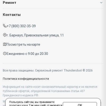
О нашем сервисе
Ремонт
Гарантия
Ноутбуков
Контакты
Прайс-лист
Мониторов
+7 (800) 302-35-39
Срочный ремонт
Компьютеров
г. Барнаул, Привокзальная улица, 11
Доставка и способы оплаты
Посмотреть на карте
Диагностика
Ежедневно с 9:00 до 20:30
Контакты
Все права защищены. Сервисный ремонт Thunderobot © 2026
Политика конфиденциальности
Информация на сайте носит ознакомительный характер и не является
публичной офертой, определяемой положениями статьи 437
Гражданского кодекса РФ.
Мы специализируемся на обслуживании и ремонте техники Thunderobot,
Пользуясь сайтом, вы принимаете
ОК
политику куки
. Так наш сайт становится
но не являемся их официальным представителем. Предоставляем