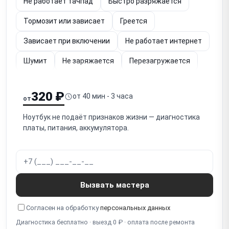
Не работает тачпад
Быстро разряжается
Тормозит или зависает
Греется
Зависает при включении
Не работает интернет
Шумит
Не заряжается
Перезагружается
Упал
Не работает (диагностика)
320 ₽
от 40 мин - 3 часа
от
Залита клавиатура
Не загружается
Ноутбук не подаёт признаков жизни — диагностика
Не работает экран
платы, питания, аккумулятора.
Не работает кнопка включения
Не отключается
Шумит вентилятор
Тормозит видео
Не работает подсветка
Мигает экран
Вызвать мастера
Полосы на экране
Синий экран
Белый экран
Согласен на обработку
персональных данных
Разбит экран
Диагностика бесплатно · выезд 0 ₽ · оплата после ремонта