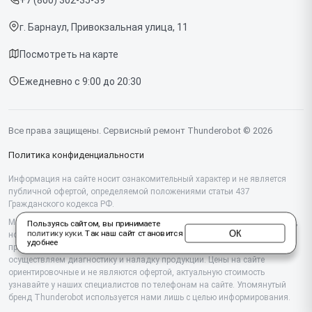
Срочный ремонт
Компьютеров
г. Барнаул, Привокзальная улица, 11
Доставка и способы оплаты
Посмотреть на карте
Диагностика
Ежедневно с 9:00 до 20:30
Контакты
Все права защищены. Сервисный ремонт Thunderobot © 2026
Политика конфиденциальности
Информация на сайте носит ознакомительный характер и не является
публичной офертой, определяемой положениями статьи 437
Гражданского кодекса РФ.
Мы специализируемся на обслуживании и ремонте техники Thunderobot,
Пользуясь сайтом, вы принимаете
ОК
политику куки
. Так наш сайт становится
но не являемся их официальным представителем. Предоставляем
удобнее
профессиональные услуги после истечения гарантии, а также
осуществляем диагностику и наладку продукции. Цены на сайте
ориентировочные и не являются офертой, актуальную стоимость
узнавайте у наших специалистов по телефонам на сайте. Упомянутый
бренд Thunderobot используется нами лишь с целью информирования.