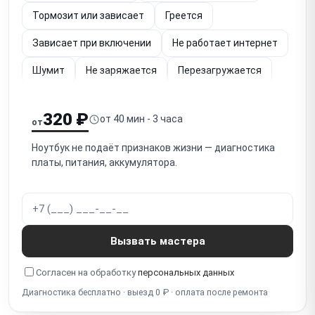
Тормозит или зависает
Греется
Зависает при включении
Не работает интернет
Шумит
Не заряжается
Перезагружается
Упал
Не работает (диагностика)
320 ₽
от 40 мин - 3 часа
от
Залита клавиатура
Не загружается
Ноутбук не подаёт признаков жизни — диагностика
Не работает экран
платы, питания, аккумулятора.
Не работает кнопка включения
Не отключается
Шумит вентилятор
Тормозит видео
Не работает подсветка
Мигает экран
Вызвать мастера
Полосы на экране
Синий экран
Белый экран
Согласен на обработку
персональных данных
Разбит экран
Диагностика бесплатно · выезд 0 ₽ · оплата после ремонта