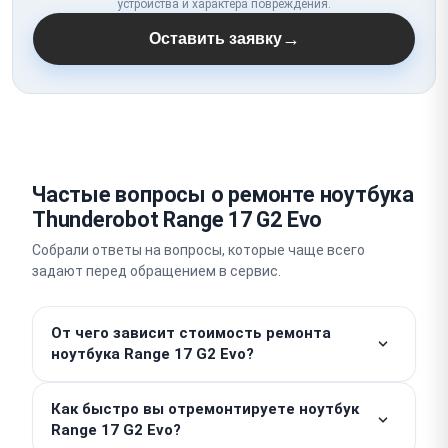
устройства и характера повреждения.
→
Оставить заявку
Частые вопросы о ремонте ноутбука
Thunderobot Range 17 G2 Evo
Собрали ответы на вопросы, которые чаще всего
задают перед обращением в сервис.
От чего зависит стоимость ремонта
ноутбука Range 17 G2 Evo?
Итоговая сумма складывается из объема работ,
Как быстро вы отремонтируете ноутбук
которые стоят от 300 ₽, и стоимости необходимых
Range 17 G2 Evo?
комплектующих. Точную цену мастер назовет