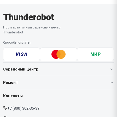
Сложный ремонт выполняется только в
комплектующие распространяется гарантия.
стационарных условиях нашего сервисного
Thunderobot
центра. Перед передачей техники советуем
сохранить важные данные и подготовить пароли
доступа.
Постгарантийный сервисный центр
Thunderobot
Способы оплаты
VISA
МИР
Сервисный центр
О нашем сервисе
Ремонт
Гарантия
Ноутбуков
Контакты
Прайс-лист
Мониторов
+7 (800) 302-35-39
Срочный ремонт
Компьютеров