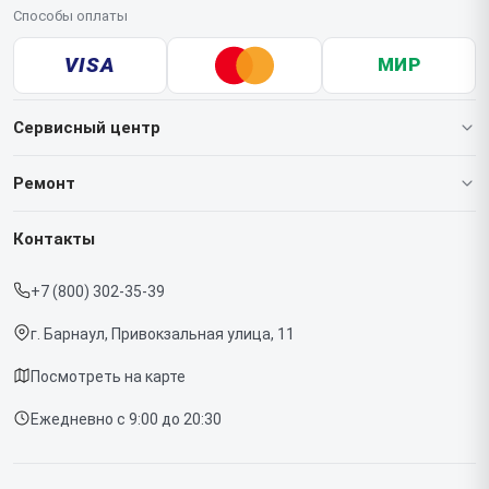
Способы оплаты
VISA
МИР
Сервисный центр
О нашем сервисе
Ремонт
Гарантия
Ноутбуков
Контакты
Прайс-лист
Мониторов
+7 (800) 302-35-39
Срочный ремонт
Компьютеров
г. Барнаул, Привокзальная улица, 11
Доставка и способы оплаты
Посмотреть на карте
Диагностика
Ежедневно с 9:00 до 20:30
Контакты