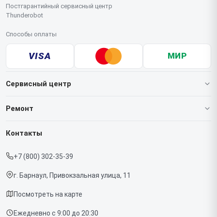
Постгарантийный сервисный центр
Thunderobot
Способы оплаты
VISA
МИР
Сервисный центр
О нашем сервисе
Ремонт
Гарантия
Ноутбуков
Контакты
Прайс-лист
Мониторов
+7 (800) 302-35-39
Срочный ремонт
Компьютеров
г. Барнаул, Привокзальная улица, 11
Доставка и способы оплаты
Посмотреть на карте
Диагностика
Ежедневно с 9:00 до 20:30