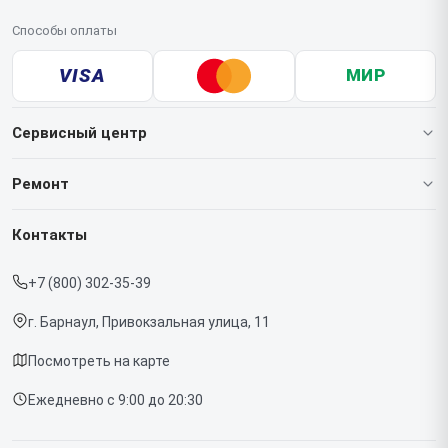
Способы оплаты
VISA
МИР
Сервисный центр
О нашем сервисе
Ремонт
Гарантия
Ноутбуков
Контакты
Прайс-лист
Мониторов
+7 (800) 302-35-39
Срочный ремонт
Компьютеров
г. Барнаул, Привокзальная улица, 11
Доставка и способы оплаты
Посмотреть на карте
Диагностика
Ежедневно с 9:00 до 20:30
Контакты