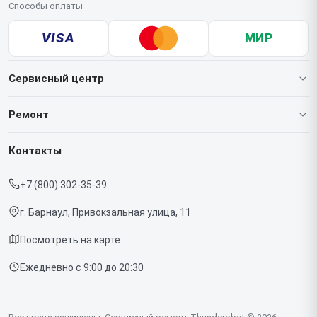
Способы оплаты
VISA
МИР
Сервисный центр
О нашем сервисе
Ремонт
Гарантия
Ноутбуков
Контакты
Прайс-лист
Мониторов
+7 (800) 302-35-39
Срочный ремонт
Компьютеров
г. Барнаул, Привокзальная улица, 11
Доставка и способы оплаты
Посмотреть на карте
Диагностика
Ежедневно с 9:00 до 20:30
Контакты